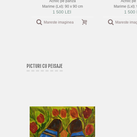
Acrilic pe panza
Acrilic p
Marime (LxI): 90 x 90 cm
Marime (LxI):
1 500 LEI
1 500 
Mareste imaginea
Mareste ima
PICTURI CU PEISAJE