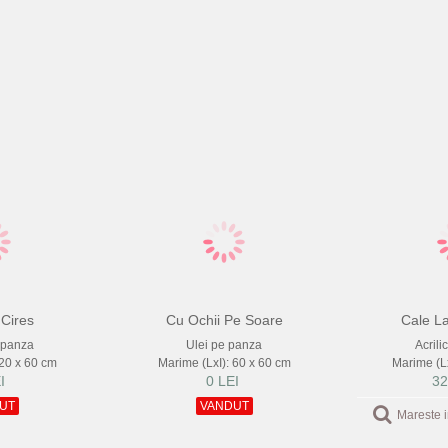
 Cires
Cu Ochii Pe Soare
Cale La
e panza
Ulei pe panza
Acrili
 20 x 60 cm
Marime (LxI): 60 x 60 cm
Marime (Lx
I
0 LEI
32
UT
VANDUT
Mareste 