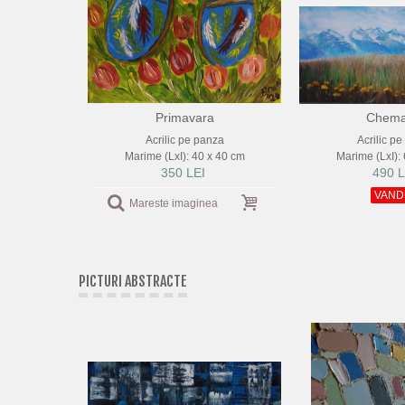
Primavara
Chema
Acrilic pe panza
Acrilic p
Marime (LxI): 40 x 40 cm
Marime (LxI):
350 LEI
490 L
VAND
Mareste imaginea
PICTURI ABSTRACTE