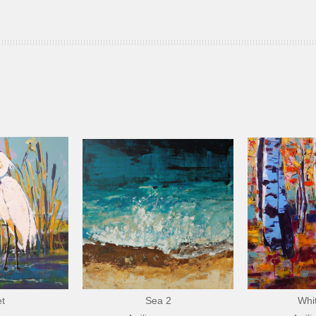
et
Sea 2
Whi