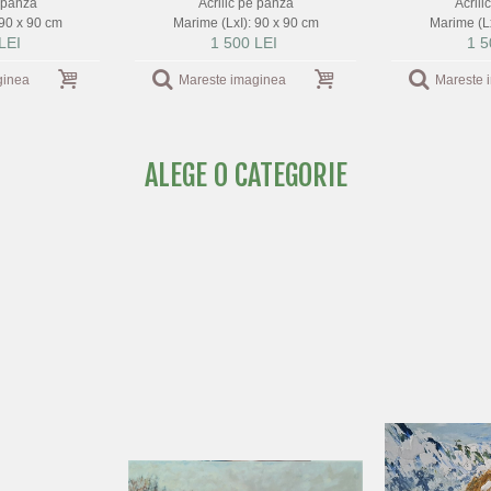
e panza
Acrilic pe panza
Acrili
 90 x 90 cm
Marime (LxI): 90 x 90 cm
Marime (Lx
LEI
1 500 LEI
1 5
ginea
Mareste imaginea
Mareste 
ALEGE O CATEGORIE