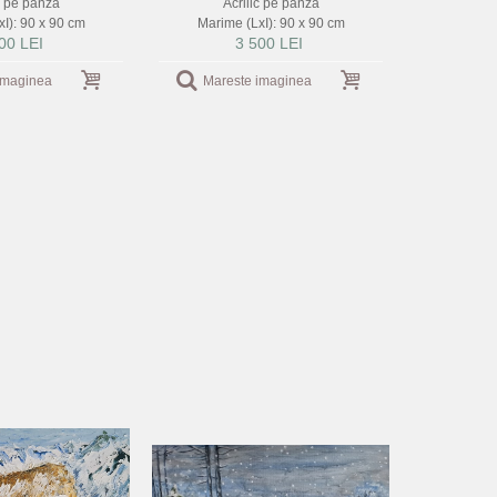
c pe panza
Acrilic pe panza
I): 90 x 90 cm
Marime (LxI): 90 x 90 cm
00 LEI
3 500 LEI
imaginea
Mareste imaginea