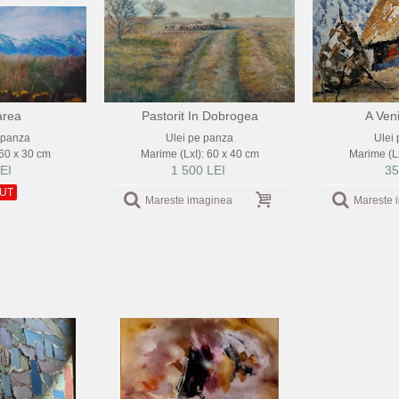
rea
Pastorit In Dobrogea
A Veni
e panza
Ulei pe panza
Ulei
 60 x 30 cm
Marime (LxI): 60 x 40 cm
Marime (Lx
EI
1 500 LEI
35
UT
Mareste imaginea
Mareste 