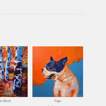
te Birch
Figo