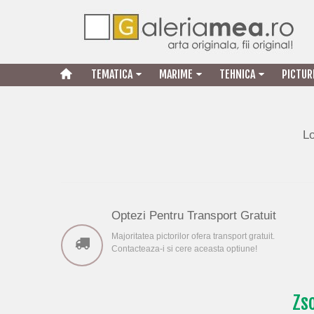
TEMATICA
MARIME
TEHNICA
PICTUR
Lo
Optezi Pentru Transport Gratuit
Majoritatea pictorilor ofera transport gratuit.
Contacteaza-i si cere aceasta optiune!
Zso