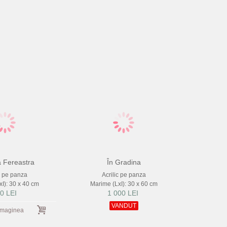
 Fereastra
În Gradina
c pe panza
Acrilic pe panza
I): 30 x 40 cm
Marime (LxI): 30 x 60 cm
0 LEI
1 000 LEI
VANDUT
imaginea