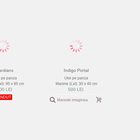
rdians
Indigo Portal
c pe panza
Ulei pe panza
I): 95 x 95 cm
Marime (LxI): 30 x 40 cm
00 LEI
500 LEI
ANDUT
Mareste imaginea