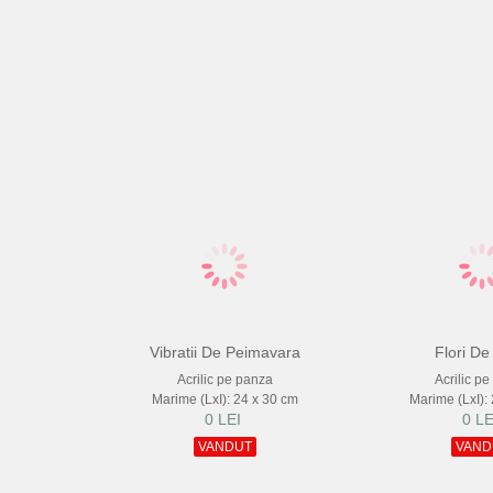
Vibratii De Peimavara
Flori De
Acrilic pe panza
Acrilic p
Marime (LxI): 24 x 30 cm
Marime (LxI):
0 LEI
0 LE
VANDUT
VAND