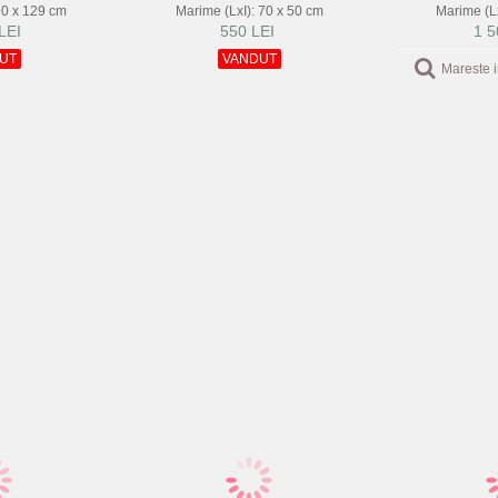
90 x 129 cm
Marime (LxI): 70 x 50 cm
Marime (Lx
LEI
550 LEI
1 5
UT
VANDUT
Mareste 