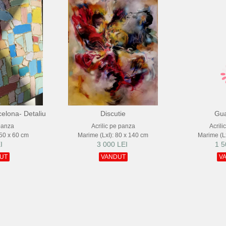
elona- Detaliu
Discutie
Gua
panza
Acrilic pe panza
Acrili
 50 x 60 cm
Marime (LxI): 80 x 140 cm
Marime (Lx
I
3 000 LEI
1 5
UT
VANDUT
V