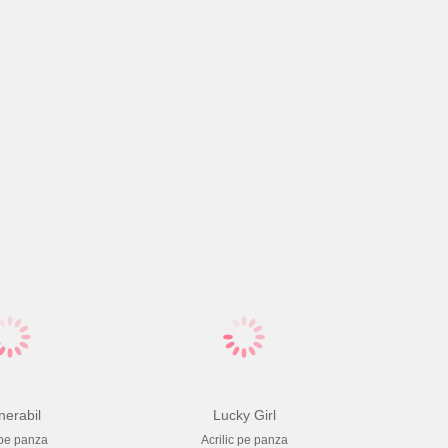
nerabil
Lucky Girl
 pe panza
Acrilic pe panza