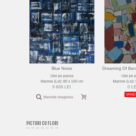
Blue Noise
Dreaming Of Barc
Ulei pe panza
Ulei pe 
Marime (LxI): 80 x 100 cm
Marime (LxI):
9 600 LEI
0 LE
VAND
Mareste imaginea
PICTURI CU FLORI