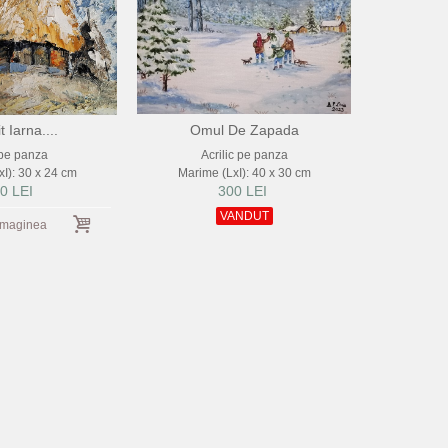
t Iarna....
Omul De Zapada
 pe panza
Acrilic pe panza
I): 30 x 24 cm
Marime (LxI): 40 x 30 cm
0 LEI
300 LEI
VANDUT
imaginea