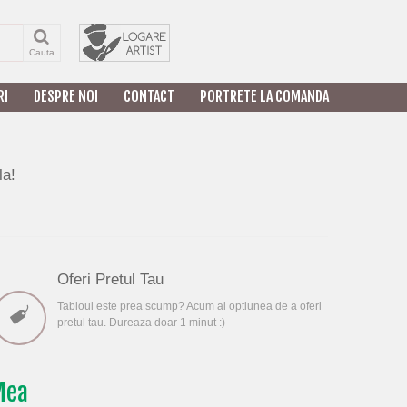
Cauta
RI
DESPRE NOI
CONTACT
PORTRETE LA COMANDA
la!
Oferi Pretul Tau
Tabloul este prea scump? Acum ai optiunea de a oferi
pretul tau. Dureaza doar 1 minut :)
aMea