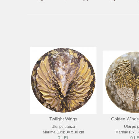
Twilight Wings
Golden Wings 
Ulei pe panza
Ulei pe 
Marime (LxI): 30 x 30 cm
Marime (LxI):
0 LEI
0 LE