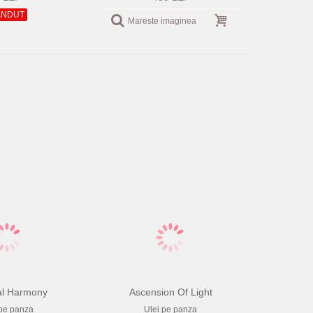
ANDUT
Mareste imaginea
al Harmony
Ascension Of Light
 pe panza
Ulei pe panza