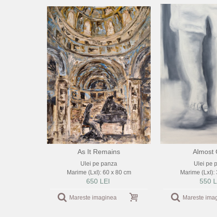
As It Remains
Almost
Ulei pe panza
Ulei pe 
Marime (LxI): 60 x 80 cm
Marime (LxI):
650 LEI
550 L
Mareste imaginea
Mareste ima