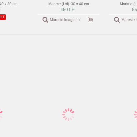
 40 x 30 cm
Marime (LxI): 30 x 40 cm
Marime (Lx
I
450 LEI
55
UT
Mareste imaginea
Mareste 