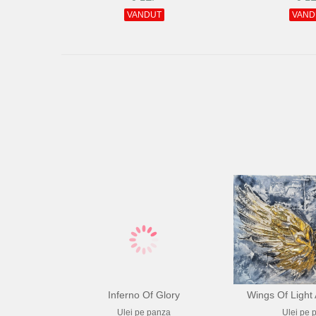
VANDUT
VAND
Inferno Of Glory
Wings Of Ligh
Ulei pe panza
Ulei pe 