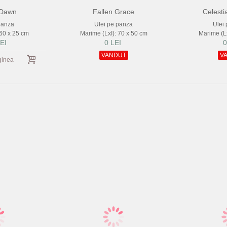
 Dawn
Fallen Grace
Celesti
panza
Ulei pe panza
Ulei
 60 x 25 cm
Marime (LxI): 70 x 50 cm
Marime (Lx
EI
0 LEI
0
VANDUT
V
ginea