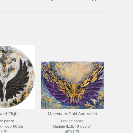
ed Flight
Majesty In Gold And Violet
 pe panza
Ulei pe panza
I): 60 x 60 cm
Marime (LxI): 40 x 30 cm
 LEI
450 LEI