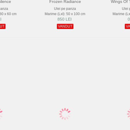
ilence
Frozen Radiance
Wings Of 
panza
Ulei pe panza
Ulei
 80 x 60 cm
Marime (LxI): 50 x 100 cm
Marime (Lx
I
850 LEI
0
UT
VANDUT
V