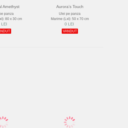
al Amethyst
Aurora’s Touch
 pe panza
Ulei pe panza
I): 80 x 30 cm
Marime (LxI): 50 x 70 cm
 LEI
0 LEI
ANDUT
VANDUT