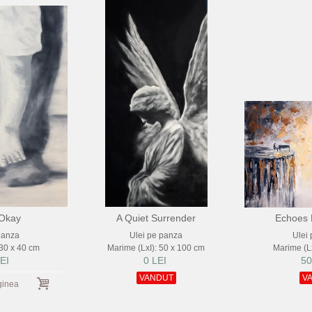
 Okay
A Quiet Surrender
Echoes 
panza
Ulei pe panza
Ulei
 30 x 40 cm
Marime (LxI): 50 x 100 cm
Marime (Lx
EI
0 LEI
50
VANDUT
V
ginea