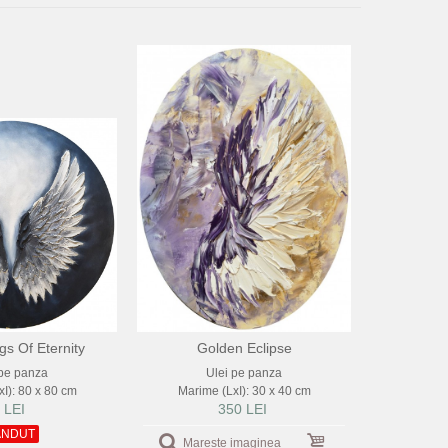
gs Of Eternity
Golden Eclipse
 pe panza
Ulei pe panza
I): 80 x 80 cm
Marime (LxI): 30 x 40 cm
 LEI
350 LEI
ANDUT
Mareste imaginea