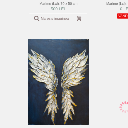
Marime (LxI): 70 x 50 cm
Marime (LxI):
500 LEI
0 LE
VAND
Mareste imaginea