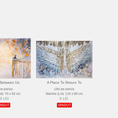
Between Us
A Place To Return To
 pe panza
Ulei pe panza
I): 70 x 50 cm
Marime (LxI): 120 x 80 cm
0 LEI
0 LEI
ANDUT
VANDUT