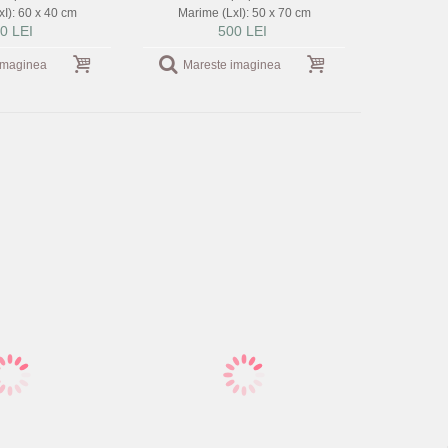
I): 60 x 40 cm
Marime (LxI): 50 x 70 cm
0 LEI
500 LEI
imaginea
Mareste imaginea