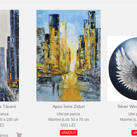
e Tăcerii
Apus Între Ziduri
Silver Win
panza
Ulei pe panza
Ulei
50 x 100 cm
Marime (LxI): 50 x 70 cm
Marime (Lx
EI
550 LEI
0
VANDUT
V
ginea