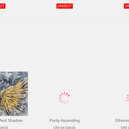
UT
VANDUT
V
t And Shadow
Purity Ascending
Ethere
panza
Ulei pe panza
Ulei