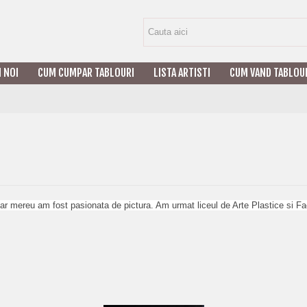
I NOI
CUM CUMPAR TABLOURI
LISTA ARTISTI
CUM VAND TABLOU
r mereu am fost pasionata de pictura. Am urmat liceul de Arte Plastice si Fa