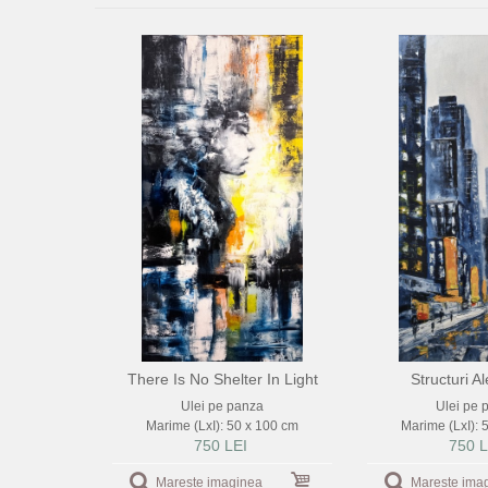
There Is No Shelter In Light
Structuri Al
Ulei pe panza
Ulei pe 
Marime (LxI): 50 x 100 cm
Marime (LxI): 
750 LEI
750 L
Mareste imaginea
Mareste ima