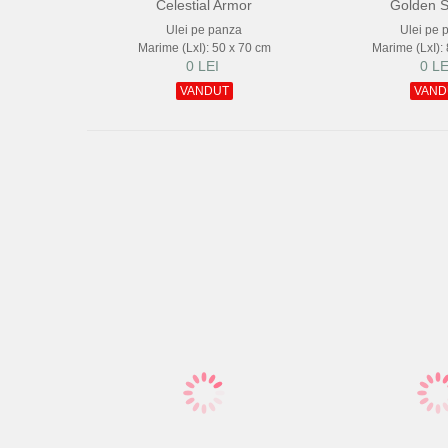
Celestial Armor
Golden S
Ulei pe panza
Ulei pe 
Marime (LxI): 50 x 70 cm
Marime (LxI):
0 LEI
0 LE
VANDUT
VAND