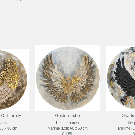
Of Eternity
Golden Echo
Shadow
panza
Ulei pe panza
Ulei
 80 x 80 cm
Marime (LxI): 60 x 60 cm
Marime (Lx
I
0 LEI
0