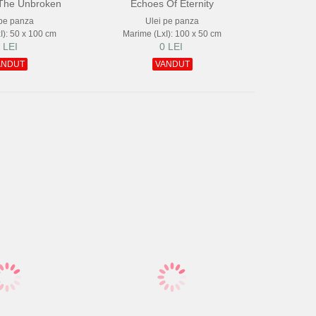
The Unbroken
Echoes Of Eternity
 pe panza
Ulei pe panza
I): 50 x 100 cm
Marime (LxI): 100 x 50 cm
 LEI
0 LEI
ANDUT
VANDUT