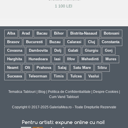
1 100 LEI
Alba
Arad
Bacau
Bihor
Bistrita-Nasaud
Botosani
Brasov
Bucuresti
Buzau
Calarasi
Cluj
Constanta
Covasna
Dambovita
Dolj
Galati
Giurgiu
Gorj
Harghita
Hunedoara
Iasi
Ilfov
Mehedinti
Mures
Neamt
Olt
Prahova
Salaj
Satu Mare
Sibiu
Suceava
Teleorman
Timis
Tulcea
Vaslui
Tematica Tablouri
|
Blog
|
Politica de Confidentialitate
|
Despre Cookies
|
Cum Vand Tablouri
Copyright © 2017-2025 GaleriaMea.ro - Toate Drepturile Rezervate