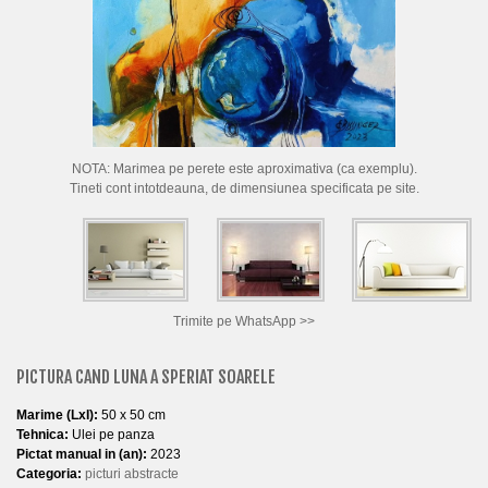
CUM CUMPAR TABLOURI
LISTA ARTISTI
CUM VAND TABLOURI
DESPRE NOI
NOTA: Marimea pe perete este aproximativa (ca exemplu).
CONTACT
Tineti cont intotdeauna, de dimensiunea specificata pe site.
PORTRETE LA COMANDA
Trimite pe WhatsApp >>
PICTURA CAND LUNA A SPERIAT SOARELE
Marime (LxI):
50 x 50 cm
Tehnica:
Ulei pe panza
Pictat manual in (an):
2023
Categoria:
picturi abstracte