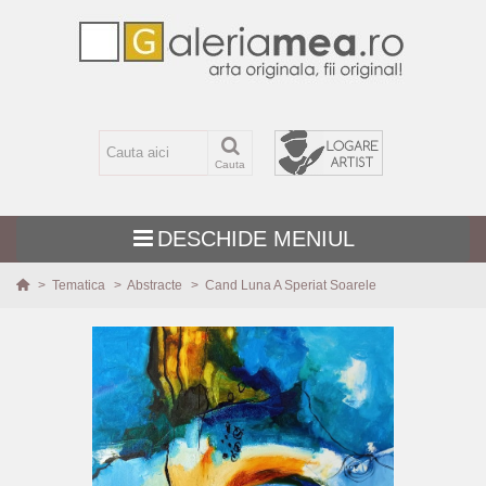
Cauta
DESCHIDE MENIUL
>
Tematica
>
Abstracte
>
Cand Luna A Speriat Soarele
TEMATICA
MARIME
TEHNICA
PICTURI NOI