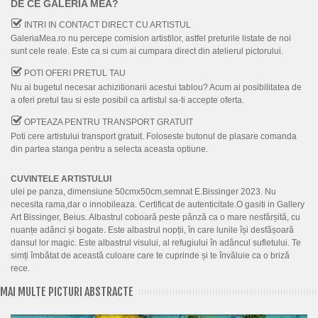
DE CE GALERIA MEA?
INTRI IN CONTACT DIRECT CU ARTISTUL
GaleriaMea.ro nu percepe comision artistilor, astfel preturile listate de noi
sunt cele reale. Este ca si cum ai cumpara direct din atelierul pictorului.
POTI OFERI PRETUL TAU
Nu ai bugetul necesar achizitionarii acestui tablou? Acum ai posibilitatea de
a oferi pretul tau si este posibil ca artistul sa-ti accepte oferta.
OPTEAZA PENTRU TRANSPORT GRATUIT
Poti cere artistului transport gratuit. Foloseste butonul de plasare comanda
din partea stanga pentru a selecta aceasta optiune.
CUVINTELE ARTISTULUI
ulei pe panza, dimensiune 50cmx50cm,semnat E.Bissinger 2023. Nu
necesita rama,dar o innobileaza. Certificat de autenticitate.O gasiti in Gallery
Art Bissinger, Beius. Albastrul coboară peste pânză ca o mare nesfârșită, cu
nuanțe adânci și bogate. Este albastrul nopții, în care lunile își desfășoară
dansul lor magic. Este albastrul visului, al refugiului în adâncul sufletului. Te
simți îmbătat de această culoare care te cuprinde și te învăluie ca o briză
rece.
MAI MULTE PICTURI ABSTRACTE