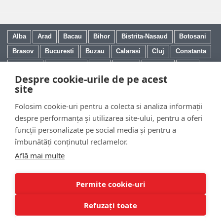
Alba
Arad
Bacau
Bihor
Bistrita-Nasaud
Botosani
Brasov
Bucuresti
Buzau
Calarasi
Cluj
Constanta
Covasna
Dambovita
Dolj
Galati
Giurgiu
Gorj
Despre cookie-urile de pe acest
Harghita
Hunedoara
Iasi
Ilfov
Mehedinti
Mures
site
Neamt
Olt
Prahova
Salaj
Satu Mare
Sibiu
Folosim cookie-uri pentru a colecta si analiza informații
Suceava
Teleorman
Timis
Tulcea
Vaslui
despre performanța și utilizarea site-ului, pentru a oferi
funcții personalizate pe social media și pentru a
Tematica Tablouri
|
Blog
|
Politica de Confidentialitate
|
Despre Cookies
|
îmbunătăți conținutul reclamelor.
Cum Vand Tablouri
Află mai multe
Copyright © 2017-2025 GaleriaMea.ro - Toate Drepturile Rezervate
Permite cookie-uri
Refuzați toate
Desktop