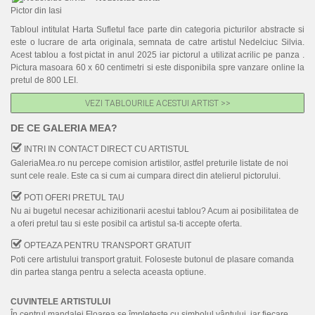
Pictor din Iasi
Tehnica Mixta
Tabloul intitulat Harta Sufletul face parte din categoria picturilor abstracte si
este o lucrare de arta originala, semnata de catre artistul Nedelciuc Silvia.
Acuarela
Acest tablou a fost pictat in anul 2025 iar pictorul a utilizat acrilic pe panza .
Pictura masoara 60 x 60 centimetri si este disponibila spre vanzare online la
Pastel
pretul de 800 LEI.
PICTURI NOI
VEZI TABLOURILE ACESTUI ARTIST >>
DE CE GALERIA MEA?
CUM CUMPAR TABLOURI
INTRI IN CONTACT DIRECT CU ARTISTUL
LISTA ARTISTI
GaleriaMea.ro nu percepe comision artistilor, astfel preturile listate de noi
sunt cele reale. Este ca si cum ai cumpara direct din atelierul pictorului.
CUM VAND TABLOURI
POTI OFERI PRETUL TAU
DESPRE NOI
Nu ai bugetul necesar achizitionarii acestui tablou? Acum ai posibilitatea de
a oferi pretul tau si este posibil ca artistul sa-ti accepte oferta.
CONTACT
OPTEAZA PENTRU TRANSPORT GRATUIT
Poti cere artistului transport gratuit. Foloseste butonul de plasare comanda
PORTRETE LA COMANDA
din partea stanga pentru a selecta aceasta optiune.
CUVINTELE ARTISTULUI
În centrul mandalei Floarea se împletește cu simbolul vântului, iar fiecare