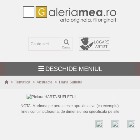
Cauta
DESCHIDE MENIUL
>
Tematica
>
Abstracte
>
Harta Sufletul
TEMATICA
NOTA: Marimea pe perete este aproximativa (ca exemplu).
Abstracte
Tineti cont intotdeauna, de dimensiunea specificata pe site.
Peisaje
Flori