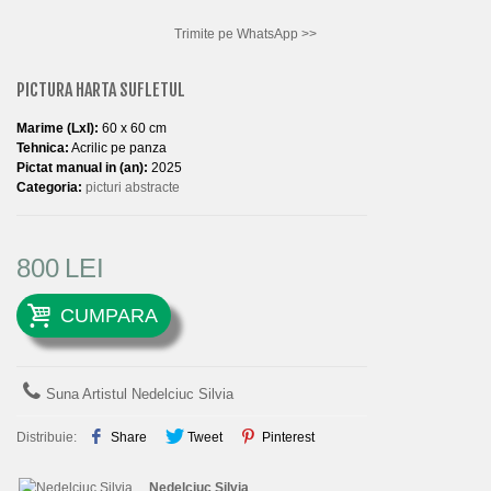
Nuduri
Trimite pe WhatsApp >>
Figurative
PICTURA HARTA SUFLETUL
Natura Statica
Marime (LxI):
60 x 60 cm
Orase-Rurale
Tehnica:
Acrilic pe panza
Pictat manual in (an):
2025
Animale
Categoria:
picturi abstracte
MARIME
800
LEI
Mici (sub 50 cm)
Medii (50 - 100 cm)
CUMPARA
Mari (peste 100 cm)
TEHNICA
Suna Artistul Nedelciuc Silvia
Ulei
Distribuie:
Share
Tweet
Pinterest
Acrilice
Nedelciuc Silvia