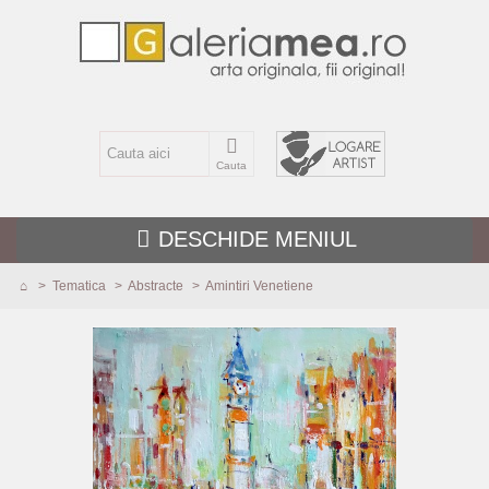
Cauta
DESCHIDE MENIUL
>
Tematica
>
Abstracte
>
Amintiri Venetiene
TEMATICA
MARIME
TEHNICA
PICTURI NOI