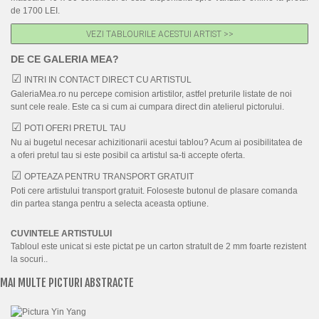
de 1700 LEI.
VEZI TABLOURILE ACESTUI ARTIST >>
DE CE GALERIA MEA?
INTRI IN CONTACT DIRECT CU ARTISTUL
GaleriaMea.ro nu percepe comision artistilor, astfel preturile listate de noi
sunt cele reale. Este ca si cum ai cumpara direct din atelierul pictorului.
POTI OFERI PRETUL TAU
Nu ai bugetul necesar achizitionarii acestui tablou? Acum ai posibilitatea de
a oferi pretul tau si este posibil ca artistul sa-ti accepte oferta.
OPTEAZA PENTRU TRANSPORT GRATUIT
Poti cere artistului transport gratuit. Foloseste butonul de plasare comanda
din partea stanga pentru a selecta aceasta optiune.
CUVINTELE ARTISTULUI
Tabloul este unicat si este pictat pe un carton stratult de 2 mm foarte rezistent
la socuri..
MAI MULTE PICTURI ABSTRACTE