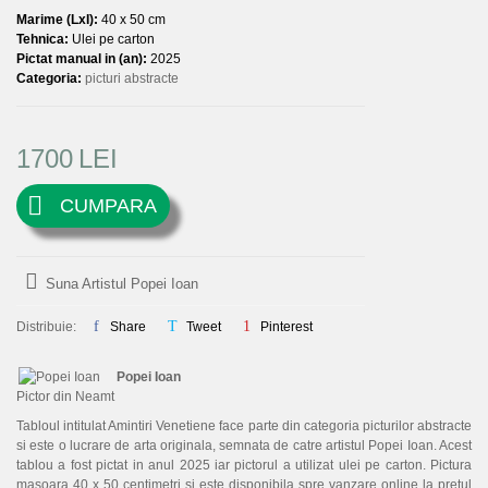
Marime (LxI):
40 x 50 cm
Tehnica:
Ulei pe carton
Pictat manual in (an):
2025
Categoria:
picturi abstracte
1700
LEI
CUMPARA
Suna Artistul Popei Ioan
Distribuie:
Share
Tweet
Pinterest
Popei Ioan
Pictor din Neamt
Tabloul intitulat Amintiri Venetiene face parte din categoria picturilor abstracte
si este o lucrare de arta originala, semnata de catre artistul Popei Ioan. Acest
tablou a fost pictat in anul 2025 iar pictorul a utilizat ulei pe carton. Pictura
masoara 40 x 50 centimetri si este disponibila spre vanzare online la pretul