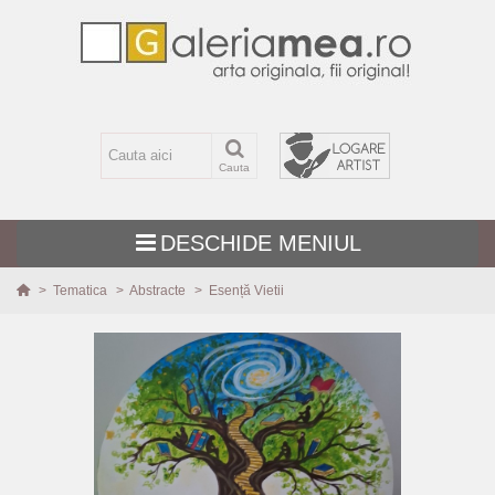
Cauta
DESCHIDE MENIUL
>
Tematica
>
Abstracte
>
Esență Vietii
TEMATICA
MARIME
TEHNICA
PICTURI NOI