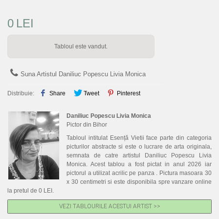
0
LEI
Tabloul este vandut.
Suna Artistul Daniliuc Popescu Livia Monica
Distribuie:
Share
Tweet
Pinterest
Daniliuc Popescu Livia Monica
Pictor din Bihor
Tabloul intitulat Esență Vietii face parte din categoria
picturilor abstracte si este o lucrare de arta originala,
semnata de catre artistul Daniliuc Popescu Livia
Monica. Acest tablou a fost pictat in anul 2026 iar
pictorul a utilizat acrilic pe panza . Pictura masoara 30
x 30 centimetri si este disponibila spre vanzare online
la pretul de 0 LEI.
VEZI TABLOURILE ACESTUI ARTIST >>