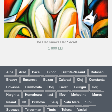
The Cat Knows Her Secret
1 800 LEI
Alba
Arad
Bacau
Bihor
Bistrita-Nasaud
Botosani
Brasov
Bucuresti
Buzau
Calarasi
Cluj
Constanta
Covasna
Dambovita
Dolj
Galati
Giurgiu
Gorj
Harghita
Hunedoara
Iasi
Ilfov
Mehedinti
Mures
Neamt
Olt
Prahova
Salaj
Satu Mare
Sibiu
Suceava
Teleorman
Timis
Tulcea
Vaslui