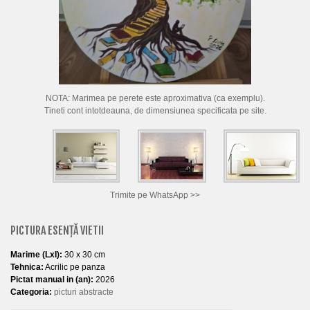
CUM CUMPAR TABLOURI
LISTA ARTISTI
CUM VAND TABLOURI
DESPRE NOI
NOTA: Marimea pe perete este aproximativa (ca exemplu).
Tineti cont intotdeauna, de dimensiunea specificata pe site.
CONTACT
PORTRETE LA COMANDA
Trimite pe WhatsApp >>
PICTURA ESENȚĂ VIETII
Marime (LxI):
30 x 30 cm
Tehnica:
Acrilic pe panza
Pictat manual in (an):
2026
Categoria:
picturi abstracte