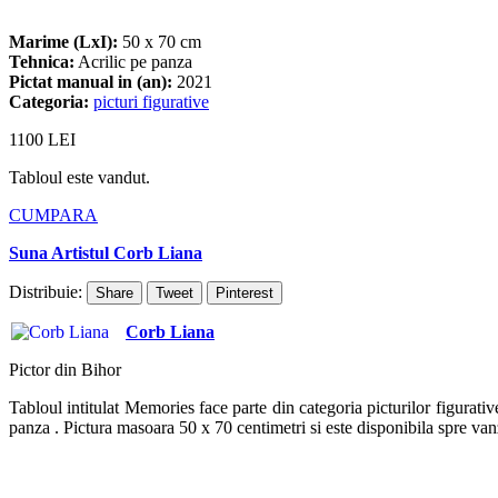
Marime (LxI):
50 x 70 cm
Tehnica:
Acrilic pe panza
Pictat manual in (an):
2021
Categoria:
picturi figurative
1100
LEI
Tabloul este vandut.
CUMPARA
Suna Artistul Corb Liana
Distribuie:
Share
Tweet
Pinterest
Corb Liana
Pictor din Bihor
Tabloul intitulat Memories face parte din categoria picturilor figurative
panza . Pictura masoara 50 x 70 centimetri si este disponibila spre van