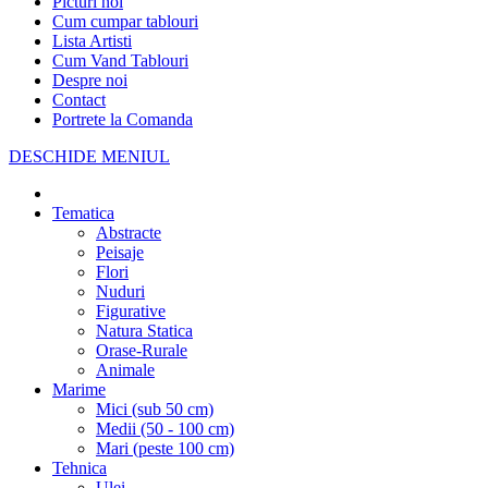
Picturi noi
Cum cumpar tablouri
Lista Artisti
Cum Vand Tablouri
Despre noi
Contact
Portrete la Comanda
DESCHIDE MENIUL
Tematica
Abstracte
Peisaje
Flori
Nuduri
Figurative
Natura Statica
Orase-Rurale
Animale
Marime
Mici (sub 50 cm)
Medii (50 - 100 cm)
Mari (peste 100 cm)
Tehnica
Ulei