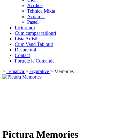
Acrilice
Tehnica Mixta
Acuarela
Pastel
Picturi noi
Cum cumpar tablouri
Lista Artisti
Cum Vand Tablouri
Despre noi
Contact
Portrete la Comanda
>
Tematica
>
Figurative
>
Memories
Pictura Memories