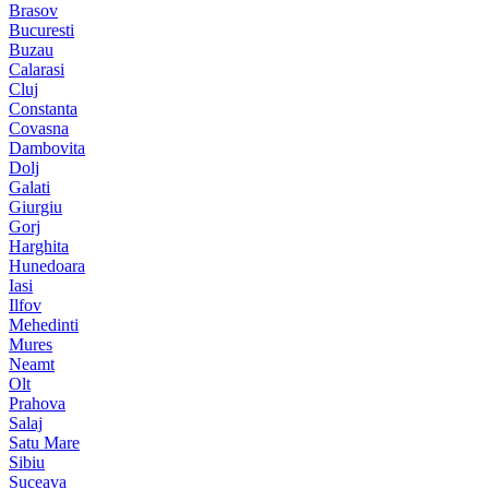
Brasov
Bucuresti
Buzau
Calarasi
Cluj
Constanta
Covasna
Dambovita
Dolj
Galati
Giurgiu
Gorj
Harghita
Hunedoara
Iasi
Ilfov
Mehedinti
Mures
Neamt
Olt
Prahova
Salaj
Satu Mare
Sibiu
Suceava