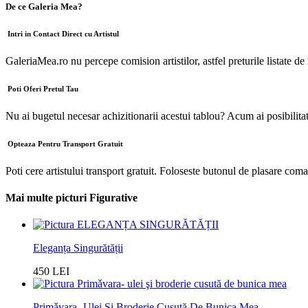
De ce Galeria Mea?
Intri in Contact Direct cu Artistul
GaleriaMea.ro nu percepe comision artistilor, astfel preturile listate de 
Poti Oferi Pretul Tau
Nu ai bugetul necesar achizitionarii acestui tablou? Acum ai posibilitatea
Opteaza Pentru Transport Gratuit
Poti cere artistului transport gratuit. Foloseste butonul de plasare com
Mai multe picturi Figurative
Eleganța Singurătății
450 LEI
Primǎvara- Ulei Şi Broderie Cusută De Bunica Mea