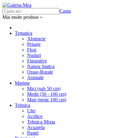
Cauta
Mai multe produse »
Tematica
Abstracte
Peisaje
Flori
Nuduri
Figurative
Natura Statica
Orase-Rurale
Animale
Marime
Mici (sub 50 cm)
Medii (50 - 100 cm)
Mari (peste 100 cm)
Tehnica
Ulei
Acrilice
Tehnica Mixta
Acuarela
Pastel