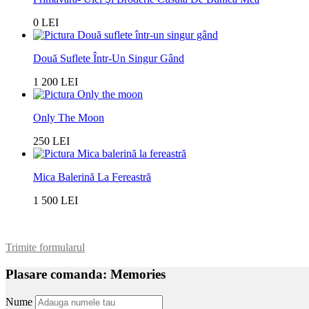
0 LEI
Două Suflete Într-Un Singur Gând
1 200 LEI
Only The Moon
250 LEI
Mica Balerină La Fereastră
1 500 LEI
Trimite formularul
Plasare comanda: Memories
Nume