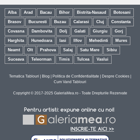
Alba
Arad
Bacau
Bihor
Bistrita-Nasaud
Botosani
Brasov
Bucuresti
Buzau
Calarasi
Cluj
Constanta
Covasna
Dambovita
Dolj
Galati
Giurgiu
Gorj
Harghita
Hunedoara
Iasi
Ilfov
Mehedinti
Mures
Neamt
Olt
Prahova
Salaj
Satu Mare
Sibiu
Suceava
Teleorman
Timis
Tulcea
Vaslui
Tematica Tablouri
|
Blog
|
Politica de Confidentialitate
|
Despre Cookies
|
Cum Vand Tablouri
Copyright © 2017-2025 GaleriaMea.ro - Toate Drepturile Rezervate