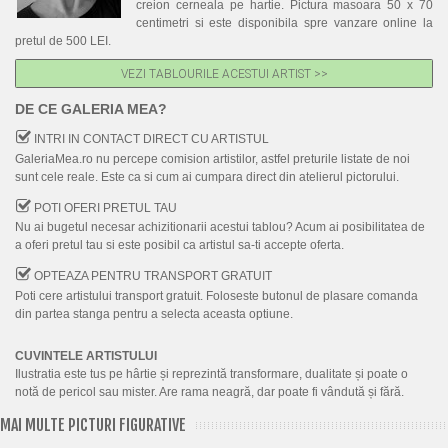
creion cerneala pe hartie. Pictura masoara 50 x 70
centimetri si este disponibila spre vanzare online la
pretul de 500 LEI.
VEZI TABLOURILE ACESTUI ARTIST >>
DE CE GALERIA MEA?
INTRI IN CONTACT DIRECT CU ARTISTUL
GaleriaMea.ro nu percepe comision artistilor, astfel preturile listate de noi
sunt cele reale. Este ca si cum ai cumpara direct din atelierul pictorului.
POTI OFERI PRETUL TAU
Nu ai bugetul necesar achizitionarii acestui tablou? Acum ai posibilitatea de
a oferi pretul tau si este posibil ca artistul sa-ti accepte oferta.
OPTEAZA PENTRU TRANSPORT GRATUIT
Poti cere artistului transport gratuit. Foloseste butonul de plasare comanda
din partea stanga pentru a selecta aceasta optiune.
CUVINTELE ARTISTULUI
Ilustratia este tus pe hârtie și reprezintă transformare, dualitate și poate o
notă de pericol sau mister. Are rama neagră, dar poate fi vândută și fără.
MAI MULTE PICTURI FIGURATIVE