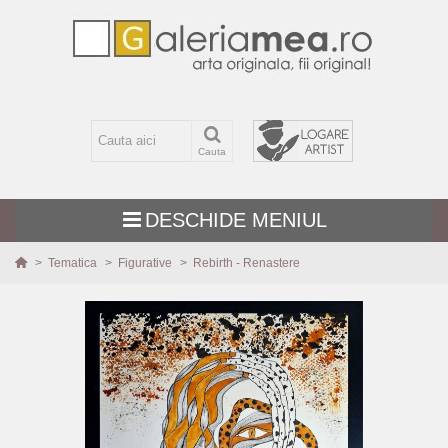
Cauta
DESCHIDE MENIUL
>
Tematica
>
Figurative
>
Rebirth - Renastere
TEMATICA
MARIME
TEHNICA
PICTURI NOI