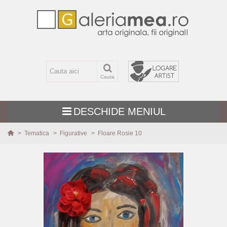
Cauta
DESCHIDE MENIUL
>
Tematica
>
Figurative
>
Floare Rosie 10
TEMATICA
MARIME
TEHNICA
PICTURI NOI