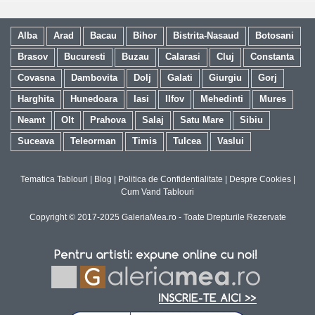
Alba
Arad
Bacau
Bihor
Bistrita-Nasaud
Botosani
Brasov
Bucuresti
Buzau
Calarasi
Cluj
Constanta
Covasna
Dambovita
Dolj
Galati
Giurgiu
Gorj
Harghita
Hunedoara
Iasi
Ilfov
Mehedinti
Mures
Neamt
Olt
Prahova
Salaj
Satu Mare
Sibiu
Suceava
Teleorman
Timis
Tulcea
Vaslui
Tematica Tablouri
|
Blog
|
Politica de Confidentialitate
|
Despre Cookies
|
Cum Vand Tablouri
Copyright © 2017-2025 GaleriaMea.ro - Toate Drepturile Rezervate