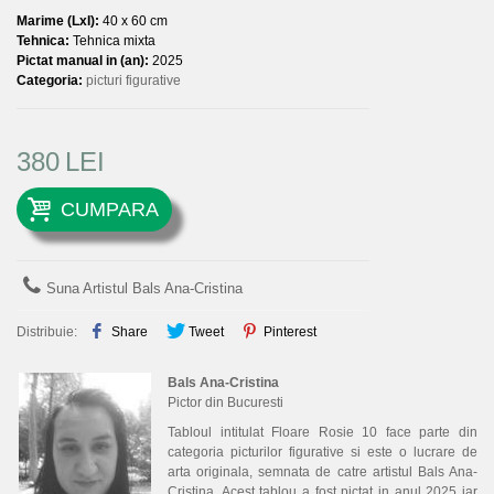
Marime (LxI):
40 x 60 cm
Tehnica:
Tehnica mixta
Pictat manual in (an):
2025
Categoria:
picturi figurative
380
LEI
CUMPARA
Suna Artistul Bals Ana-Cristina
Distribuie:
Share
Tweet
Pinterest
Bals Ana-Cristina
Pictor din Bucuresti
Tabloul intitulat Floare Rosie 10 face parte din
categoria picturilor figurative si este o lucrare de
arta originala, semnata de catre artistul Bals Ana-
Cristina. Acest tablou a fost pictat in anul 2025 iar