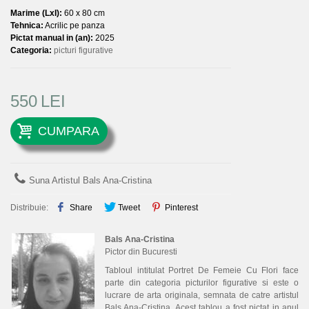
Marime (LxI):
60 x 80 cm
Tehnica:
Acrilic pe panza
Pictat manual in (an):
2025
Categoria:
picturi figurative
550
LEI
CUMPARA
Suna Artistul Bals Ana-Cristina
Distribuie:
Share
Tweet
Pinterest
Bals Ana-Cristina
Pictor din Bucuresti
Tabloul intitulat Portret De Femeie Cu Flori face
parte din categoria picturilor figurative si este o
lucrare de arta originala, semnata de catre artistul
Bals Ana-Cristina. Acest tablou a fost pictat in anul