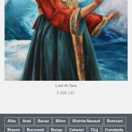
Lost At Sea
2 000 LEI
Alba
Arad
Bacau
Bihor
Bistrita-Nasaud
Botosani
Brasov
Bucuresti
Buzau
Calarasi
Cluj
Constanta