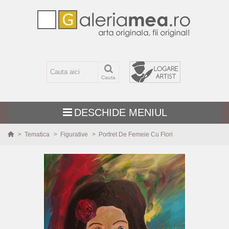
Cauta
DESCHIDE MENIUL
>
Tematica
>
Figurative
>
Portret De Femeie Cu Flori
TEMATICA
MARIME
TEHNICA
PICTURI NOI