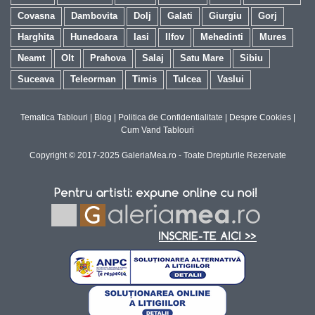
Covasna
Dambovita
Dolj
Galati
Giurgiu
Gorj
Harghita
Hunedoara
Iasi
Ilfov
Mehedinti
Mures
Neamt
Olt
Prahova
Salaj
Satu Mare
Sibiu
Suceava
Teleorman
Timis
Tulcea
Vaslui
Tematica Tablouri
|
Blog
|
Politica de Confidentialitate
|
Despre Cookies
|
Cum Vand Tablouri
Copyright © 2017-2025 GaleriaMea.ro - Toate Drepturile Rezervate