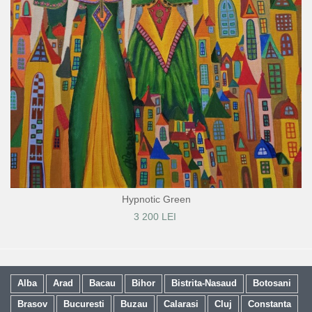
Hypnotic Green
3 200 LEI
Alba
Arad
Bacau
Bihor
Bistrita-Nasaud
Botosani
Brasov
Bucuresti
Buzau
Calarasi
Cluj
Constanta