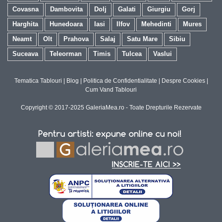
Covasna
Dambovita
Dolj
Galati
Giurgiu
Gorj
Harghita
Hunedoara
Iasi
Ilfov
Mehedinti
Mures
Neamt
Olt
Prahova
Salaj
Satu Mare
Sibiu
Suceava
Teleorman
Timis
Tulcea
Vaslui
Tematica Tablouri
|
Blog
|
Politica de Confidentialitate
|
Despre Cookies
|
Cum Vand Tablouri
Copyright © 2017-2025 GaleriaMea.ro - Toate Drepturile Rezervate