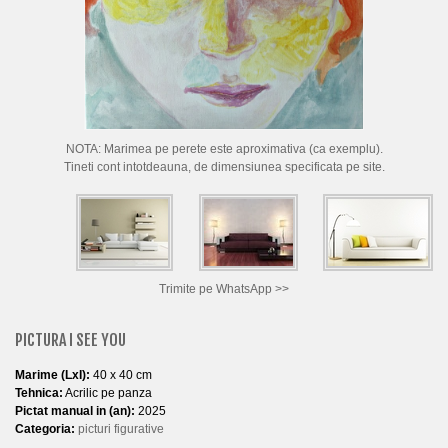
CUM CUMPAR TABLOURI
LISTA ARTISTI
CUM VAND TABLOURI
DESPRE NOI
NOTA: Marimea pe perete este aproximativa (ca exemplu).
CONTACT
Tineti cont intotdeauna, de dimensiunea specificata pe site.
PORTRETE LA COMANDA
Trimite pe WhatsApp >>
PICTURA I SEE YOU
Marime (LxI):
40 x 40 cm
Tehnica:
Acrilic pe panza
Pictat manual in (an):
2025
Categoria:
picturi figurative