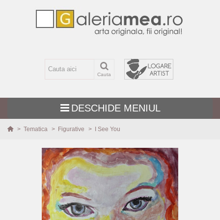
Cauta
DESCHIDE MENIUL
>
Tematica
>
Figurative
>
I See You
TEMATICA
MARIME
TEHNICA
PICTURI NOI