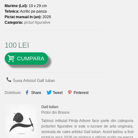
Marime (LxI):
19 x 29 cm
Tehnica:
Acrilic pe panza
Pictat manual in (an):
2026
Categoria:
picturi figurative
100
LEI
CUMPARA
Suna Artistul Gall Iulian
Distribuie:
Share
Tweet
Pinterest
Gall Iulian
Pictor din Brasov
Tabloul intitulat Ființa-Arbore face parte din categoria
picturilor figurative si este o lucrare de arta originala,
semnata de catre artistul Gall Iulian. Acest tablou a fost
pictat in anul 2026 iar pictorul a utilizat acrilic pe panza