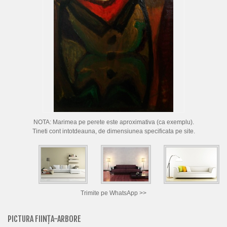
CUM CUMPAR TABLOURI
LISTA ARTISTI
CUM VAND TABLOURI
DESPRE NOI
CONTACT
PORTRETE LA COMANDA
NOTA: Marimea pe perete este aproximativa (ca exemplu).
Tineti cont intotdeauna, de dimensiunea specificata pe site.
Trimite pe WhatsApp >>
PICTURA FIINȚA-ARBORE