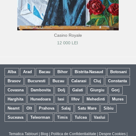
Casino Royale
12 000 LEI
Alba
Arad
Bacau
Bihor
Bistrita-Nasaud
Botosani
Brasov
Bucuresti
Buzau
Calarasi
Cluj
Constanta
Covasna
Dambovita
Dolj
Galati
Giurgiu
Gorj
Harghita
Hunedoara
Iasi
Ilfov
Mehedinti
Mures
Neamt
Olt
Prahova
Salaj
Satu Mare
Sibiu
Suceava
Teleorman
Timis
Tulcea
Vaslui
Tematica Tablouri
|
Blog
|
Politica de Confidentialitate
|
Despre Cookies
|