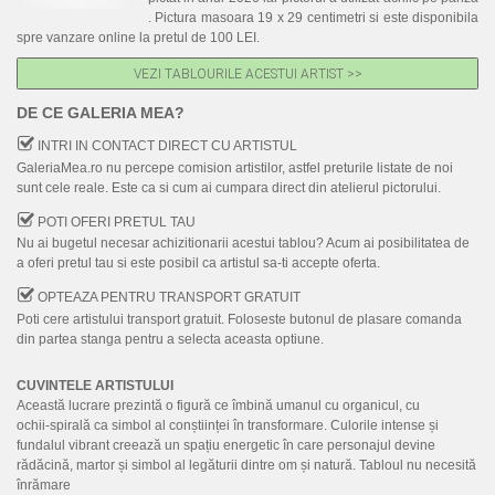
. Pictura masoara 19 x 29 centimetri si este disponibila
spre vanzare online la pretul de 100 LEI.
VEZI TABLOURILE ACESTUI ARTIST >>
DE CE GALERIA MEA?
INTRI IN CONTACT DIRECT CU ARTISTUL
GaleriaMea.ro nu percepe comision artistilor, astfel preturile listate de noi
sunt cele reale. Este ca si cum ai cumpara direct din atelierul pictorului.
POTI OFERI PRETUL TAU
Nu ai bugetul necesar achizitionarii acestui tablou? Acum ai posibilitatea de
a oferi pretul tau si este posibil ca artistul sa-ti accepte oferta.
OPTEAZA PENTRU TRANSPORT GRATUIT
Poti cere artistului transport gratuit. Foloseste butonul de plasare comanda
din partea stanga pentru a selecta aceasta optiune.
CUVINTELE ARTISTULUI
Această lucrare prezintă o figură ce îmbină umanul cu organicul, cu
ochii‑spirală ca simbol al conștiinței în transformare. Culorile intense și
fundalul vibrant creează un spațiu energetic în care personajul devine
rădăcină, martor și simbol al legăturii dintre om și natură. Tabloul nu necesită
înrămare