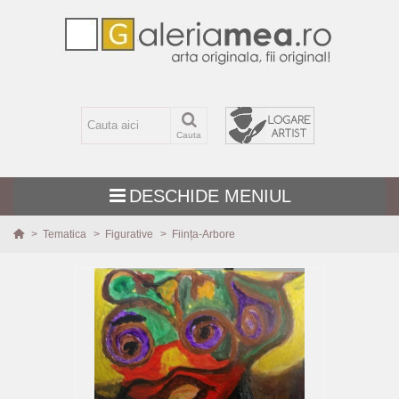
Cauta
DESCHIDE MENIUL
>
Tematica
>
Figurative
>
Ființa-Arbore
TEMATICA
MARIME
TEHNICA
PICTURI NOI