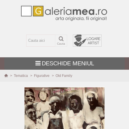
Cauta
DESCHIDE MENIUL
>
Tematica
>
Figurative
>
Old Family
TEMATICA
MARIME
TEHNICA
PICTURI NOI