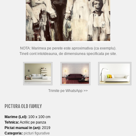
CUM CUMPAR TABLOURI
LISTA ARTISTI
CUM VAND TABLOURI
DESPRE NOI
NOTA: Marimea pe perete este aproximativa (ca exemplu).
CONTACT
Tineti cont intotdeauna, de dimensiunea specificata pe site.
PORTRETE LA COMANDA
Trimite pe WhatsApp >>
PICTURA OLD FAMILY
Marime (LxI):
100 x 100 cm
Tehnica:
Acrilic pe panza
Pictat manual in (an):
2019
Categoria:
picturi figurative