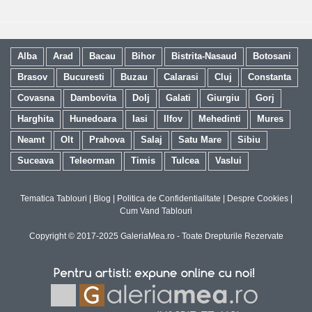
Alba
Arad
Bacau
Bihor
Bistrita-Nasaud
Botosani
Brasov
Bucuresti
Buzau
Calarasi
Cluj
Constanta
Covasna
Dambovita
Dolj
Galati
Giurgiu
Gorj
Harghita
Hunedoara
Iasi
Ilfov
Mehedinti
Mures
Neamt
Olt
Prahova
Salaj
Satu Mare
Sibiu
Suceava
Teleorman
Timis
Tulcea
Vaslui
Tematica Tablouri
|
Blog
|
Politica de Confidentialitate
|
Despre Cookies
|
Cum Vand Tablouri
Copyright © 2017-2025 GaleriaMea.ro - Toate Drepturile Rezervate