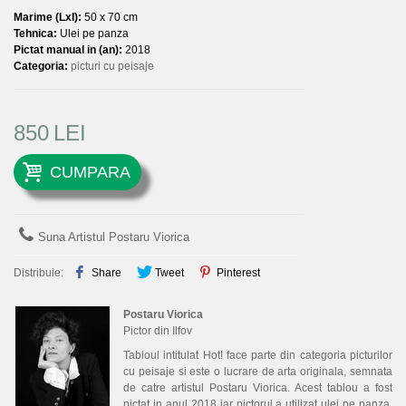
Marime (LxI):
50 x 70 cm
Tehnica:
Ulei pe panza
Pictat manual in (an):
2018
Categoria:
picturi cu peisaje
850
LEI
CUMPARA
Suna Artistul Postaru Viorica
Distribuie:
Share
Tweet
Pinterest
Postaru Viorica
Pictor din Ilfov
Tabloul intitulat Hot! face parte din categoria picturilor
cu peisaje si este o lucrare de arta originala, semnata
de catre artistul Postaru Viorica. Acest tablou a fost
pictat in anul 2018 iar pictorul a utilizat ulei pe panza.