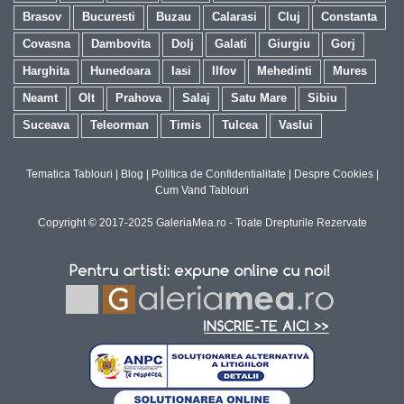
Brasov
Bucuresti
Buzau
Calarasi
Cluj
Constanta
Covasna
Dambovita
Dolj
Galati
Giurgiu
Gorj
Harghita
Hunedoara
Iasi
Ilfov
Mehedinti
Mures
Neamt
Olt
Prahova
Salaj
Satu Mare
Sibiu
Suceava
Teleorman
Timis
Tulcea
Vaslui
Tematica Tablouri
|
Blog
|
Politica de Confidentialitate
|
Despre Cookies
|
Cum Vand Tablouri
Copyright © 2017-2025 GaleriaMea.ro - Toate Drepturile Rezervate