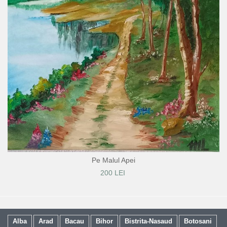
Pe Malul Apei
200 LEI
Alba
Arad
Bacau
Bihor
Bistrita-Nasaud
Botosani