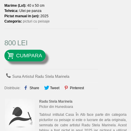
Marime (LxI):
40 x 50 cm
Tehnica:
Ulei pe panza
Pictat manual in (an):
2025
Categoria:
picturi cu peisaje
800
LEI
CUMPARA
Suna Artistul Radu Stela Marinela
Distribuie:
Share
Tweet
Pinterest
Radu Stela Marinela
Pictor din Hunedoara
Tabloul intitulat Casa În Alb face parte din categoria
picturilor cu peisaje si este o lucrare de arta originala,
semnata de catre artistul Radu Stela Marinela. Acest
tablou a fost pictat in anul 2025 iar pictorul a utilizat