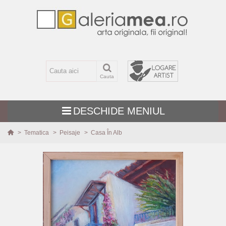
Cauta
DESCHIDE MENIUL
>
Tematica
>
Peisaje
>
Casa În Alb
TEMATICA
MARIME
TEHNICA
PICTURI NOI