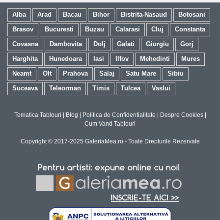
Alba
Arad
Bacau
Bihor
Bistrita-Nasaud
Botosani
Brasov
Bucuresti
Buzau
Calarasi
Cluj
Constanta
Covasna
Dambovita
Dolj
Galati
Giurgiu
Gorj
Harghita
Hunedoara
Iasi
Ilfov
Mehedinti
Mures
Neamt
Olt
Prahova
Salaj
Satu Mare
Sibiu
Suceava
Teleorman
Timis
Tulcea
Vaslui
Tematica Tablouri
|
Blog
|
Politica de Confidentialitate
|
Despre Cookies
|
Cum Vand Tablouri
Copyright © 2017-2025 GaleriaMea.ro - Toate Drepturile Rezervate