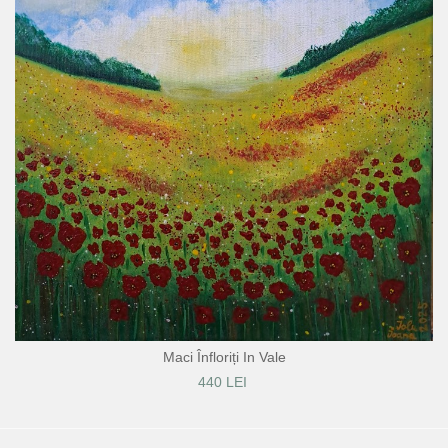
Maci Înfloriți In Vale
440 LEI