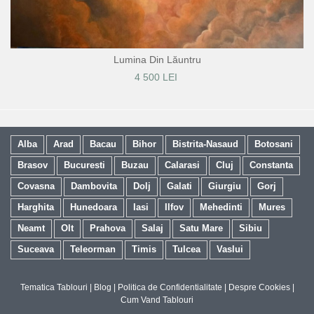
Lumina Din Lăuntru
4 500 LEI
Alba
Arad
Bacau
Bihor
Bistrita-Nasaud
Botosani
Brasov
Bucuresti
Buzau
Calarasi
Cluj
Constanta
Covasna
Dambovita
Dolj
Galati
Giurgiu
Gorj
Harghita
Hunedoara
Iasi
Ilfov
Mehedinti
Mures
Neamt
Olt
Prahova
Salaj
Satu Mare
Sibiu
Suceava
Teleorman
Timis
Tulcea
Vaslui
Tematica Tablouri
|
Blog
|
Politica de Confidentialitate
|
Despre Cookies
|
Cum Vand Tablouri