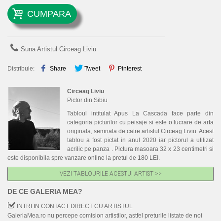
CUMPARA
Suna Artistul Circeag Liviu
Distribuie:
Share
Tweet
Pinterest
Circeag Liviu
Pictor din Sibiu
Tabloul intitulat Apus La Cascada face parte din
categoria picturilor cu peisaje si este o lucrare de arta
originala, semnata de catre artistul Circeag Liviu. Acest
tablou a fost pictat in anul 2020 iar pictorul a utilizat
acrilic pe panza . Pictura masoara 32 x 23 centimetri si
este disponibila spre vanzare online la pretul de 180 LEI.
VEZI TABLOURILE ACESTUI ARTIST >>
DE CE GALERIA MEA?
INTRI IN CONTACT DIRECT CU ARTISTUL
GaleriaMea.ro nu percepe comision artistilor, astfel preturile listate de noi