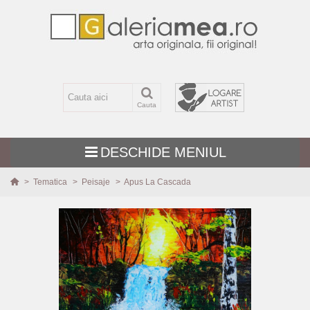
Cauta
DESCHIDE MENIUL
>
Tematica
>
Peisaje
>
Apus La Cascada
TEMATICA
MARIME
TEHNICA
PICTURI NOI