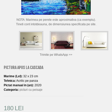
CUM CUMPAR TABLOURI
LISTA ARTISTI
NOTA: Marimea pe perete este aproximativa (ca exemplu).
CUM VAND TABLOURI
Tineti cont intotdeauna, de dimensiunea specificata pe site.
DESPRE NOI
CONTACT
PORTRETE LA COMANDA
Trimite pe WhatsApp >>
PICTURA APUS LA CASCADA
Marime (LxI):
32 x 23 cm
Tehnica:
Acrilic pe panza
Pictat manual in (an):
2020
Categoria:
picturi cu peisaje
180
LEI