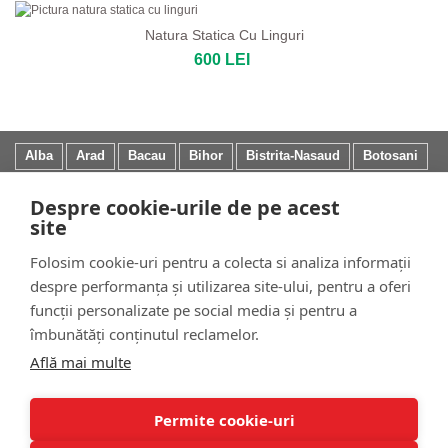
Natura Statica Cu Linguri
600 LEI
Alba
Arad
Bacau
Bihor
Bistrita-Nasaud
Botosani
Brasov
Bucuresti
Buzau
Calarasi
Cluj
Constanta
Despre cookie-urile de pe acest
Covasna
Dambovita
Dolj
Galati
Giurgiu
Gorj
site
Harghita
Hunedoara
Iasi
Ilfov
Mehedinti
Mures
Folosim cookie-uri pentru a colecta si analiza informații
Neamt
Olt
Prahova
Salaj
Satu Mare
Sibiu
despre performanța și utilizarea site-ului, pentru a oferi
Suceava
Teleorman
Timis
Tulcea
Vaslui
funcții personalizate pe social media și pentru a
îmbunătăți conținutul reclamelor.
Află mai multe
Tematica Tablouri
|
Blog
|
Politica de Confidentialitate
|
Despre Cookies
|
Cum Vand Tablouri
Copyright © 2017-2025 GaleriaMea.ro - Toate Drepturile Rezervate
Permite cookie-uri