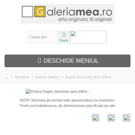
Cauta
DESCHIDE MENIUL
>
Tematica
>
Natura Statica
>
Pagini Deschise Spre Infinit....
Tematica
Abstracte
NOTA: Marimea pe perete este aproximativa (ca exemplu).
Tineti cont intotdeauna, de dimensiunea specificata pe site.
Peisaje
Flori
Nuduri