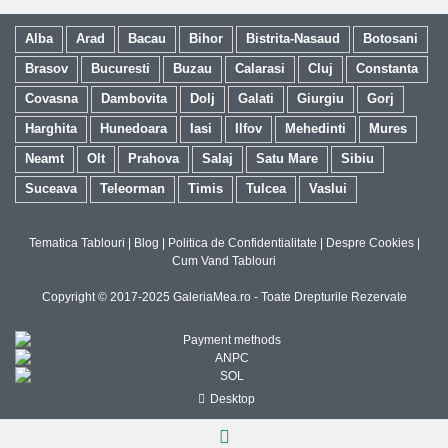
Alba
Arad
Bacau
Bihor
Bistrita-Nasaud
Botosani
Brasov
Bucuresti
Buzau
Calarasi
Cluj
Constanta
Covasna
Dambovita
Dolj
Galati
Giurgiu
Gorj
Harghita
Hunedoara
Iasi
Ilfov
Mehedinti
Mures
Neamt
Olt
Prahova
Salaj
Satu Mare
Sibiu
Suceava
Teleorman
Timis
Tulcea
Vaslui
Tematica Tablouri
|
Blog
|
Politica de Confidentialitate
|
Despre Cookies
|
Cum Vand Tablouri
Copyright © 2017-2025 GaleriaMea.ro - Toate Drepturile Rezervate
Desktop