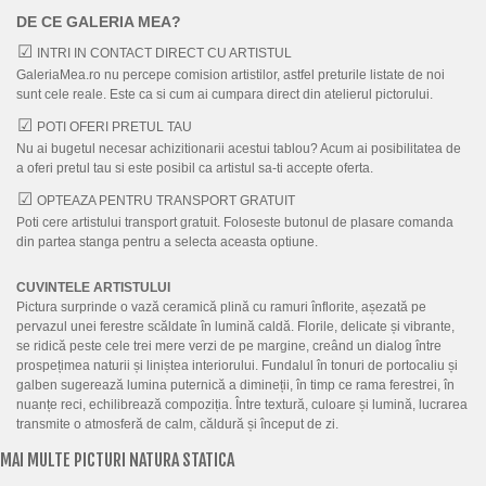
DE CE GALERIA MEA?
INTRI IN CONTACT DIRECT CU ARTISTUL
GaleriaMea.ro nu percepe comision artistilor, astfel preturile listate de noi
sunt cele reale. Este ca si cum ai cumpara direct din atelierul pictorului.
POTI OFERI PRETUL TAU
Nu ai bugetul necesar achizitionarii acestui tablou? Acum ai posibilitatea de
a oferi pretul tau si este posibil ca artistul sa-ti accepte oferta.
OPTEAZA PENTRU TRANSPORT GRATUIT
Poti cere artistului transport gratuit. Foloseste butonul de plasare comanda
din partea stanga pentru a selecta aceasta optiune.
CUVINTELE ARTISTULUI
Pictura surprinde o vază ceramică plină cu ramuri înflorite, așezată pe
pervazul unei ferestre scăldate în lumină caldă. Florile, delicate și vibrante,
se ridică peste cele trei mere verzi de pe margine, creând un dialog între
prospețimea naturii și liniștea interiorului. Fundalul în tonuri de portocaliu și
galben sugerează lumina puternică a dimineții, în timp ce rama ferestrei, în
nuanțe reci, echilibrează compoziția. Între textură, culoare și lumină, lucrarea
transmite o atmosferă de calm, căldură și început de zi.
MAI MULTE PICTURI NATURA STATICA