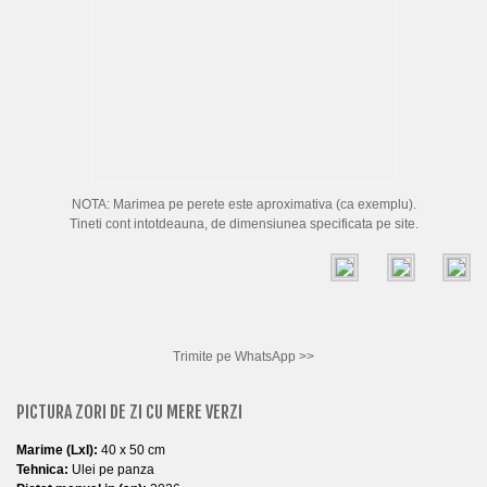
Natura Statica
Orase-Rurale
Animale
MARIME
NOTA: Marimea pe perete este aproximativa (ca exemplu).
Mici (sub 50 cm)
Tineti cont intotdeauna, de dimensiunea specificata pe site.
Medii (50 - 100 cm)
Mari (peste 100 cm)
TEHNICA
Trimite pe WhatsApp >>
Ulei
PICTURA ZORI DE ZI CU MERE VERZI
Acrilice
Marime (LxI):
40 x 50 cm
Tehnica Mixta
Tehnica:
Ulei pe panza