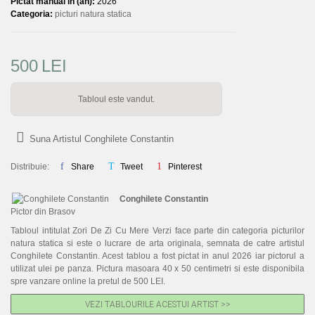
Pictat manual in (an):
2026
Acuarela
Categoria:
picturi natura statica
Pastel
500
LEI
PICTURI NOI
CUM CUMPAR TABLOURI
Tabloul este vandut.
LISTA ARTISTI
Suna Artistul Conghilete Constantin
CUM VAND TABLOURI
Distribuie:
Share
Tweet
Pinterest
DESPRE NOI
Conghilete Constantin
CONTACT
Pictor din Brasov
PORTRETE LA COMANDA
Tabloul intitulat Zori De Zi Cu Mere Verzi face parte din categoria picturilor
natura statica si este o lucrare de arta originala, semnata de catre artistul
Conghilete Constantin. Acest tablou a fost pictat in anul 2026 iar pictorul a
utilizat ulei pe panza. Pictura masoara 40 x 50 centimetri si este disponibila
spre vanzare online la pretul de 500 LEI.
VEZI TABLOURILE ACESTUI ARTIST >>