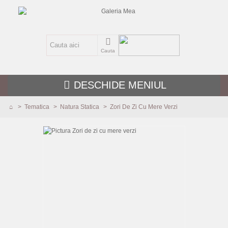
Cauta
DESCHIDE MENIUL
>
Tematica
>
Natura Statica
>
Zori De Zi Cu Mere Verzi
TEMATICA
Abstracte
Peisaje
Flori
Nuduri
Figurative