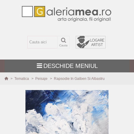
Cauta
DESCHIDE MENIUL
>
Tematica
>
Peisaje
>
Rapsodie In Galben Si Albastru
TEMATICA
MARIME
TEHNICA
PICTURI NOI