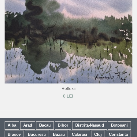
Reflexii
0 LEI
Alba
Arad
Bacau
Bihor
Bistrita-Nasaud
Botosani
Brasov
Bucuresti
Buzau
Calarasi
Cluj
Constanta