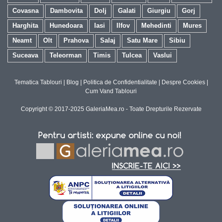
Covasna
Dambovita
Dolj
Galati
Giurgiu
Gorj
Harghita
Hunedoara
Iasi
Ilfov
Mehedinti
Mures
Neamt
Olt
Prahova
Salaj
Satu Mare
Sibiu
Suceava
Teleorman
Timis
Tulcea
Vaslui
Tematica Tablouri
|
Blog
|
Politica de Confidentialitate
|
Despre Cookies
|
Cum Vand Tablouri
Copyright © 2017-2025 GaleriaMea.ro - Toate Drepturile Rezervate